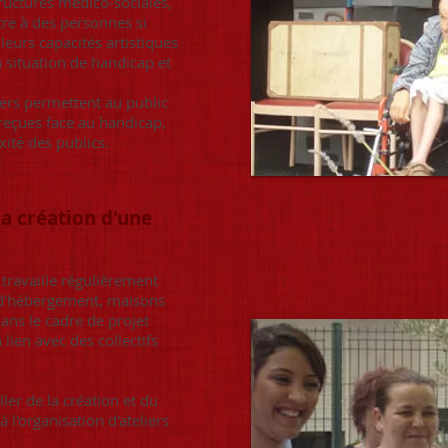
structures médico-sociales,
tre à des personnes si
eurs capacités artistiques
n situation de handicap et
iers permettent au public
reçues face au handicap,
xité des publics.
la création d'une
travaille régulièrement
 d'hébergement, maisons
dans le cadre de projet
lien avec des collectifs
ller de la création et du
 l'organisation d'ateliers