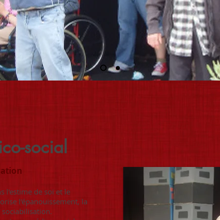
co-social
ration
 l'estime de soi et le
vorise l'épanouissement, la
 sociabilisation.