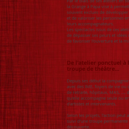
Par le biais de ses ateliers en 
la Grange à Papa vise à permet
souvent exclues de développer l
et de valoriser les personnes e
leurs accompagnateurs.
Les spectacles issus de ces atel
de dépasser ses peurs et idées 
de favoriser l'ouverture et la mi
De l'atelier ponctuel à 
troupe de théâtre...
Depuis ses début la compagnie 
avec des IME, foyers de vie ou
de retraite, hôpitaux, MAS, ..., 
qu'elle accompagne seule ou en 
d'artistes et intervenants.
Selon les projets, l'action peut a
suivi d'une troupe permanente à
découverte.