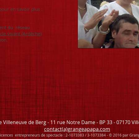
pour en savoir plus :
ent du réseau
cle vivant (Ardèche)
ion.
e Villeneuve de Berg - 11 rue Notre Dame - BP 33 - 07170 Vil
contact(a)grangeapapa.com
licences entrepreneurs de spectacle : 2-1073383 / 3-1073384 - © 2016 par Gran