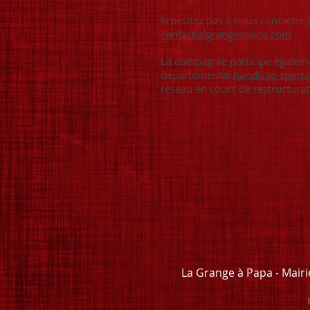
N'hésitez pas à nous contacter 
contact(a)grangeapapa.com
La compagnie participe égalem
départemental
handicap specta
réseau en cours de restructurat
La Grange à Papa - Mairi